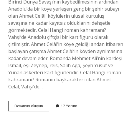
Birinci Dünya Savaşı’nın kaybedilmesinin ardından
Anadolu’da bir köye yerleşen genç bir şehir subayı
olan Ahmet Celâl, köylülerin ulusal kurtuluş
savaşına ne kadar kayıtsız olduklarını dehşetle
görmektedir. Celal Hangi roman kahramanı?
Vahşi’de Anadolu çiftçisi bir kart figürü olarak
çizilmiştir. Ahmet Celâl’in köye geldiği andan itibaren
başlayan çatışma Ahmet Celâl’in köyden ayrılmasına
kadar devam eder. Romanda Mehmet Ali’nin kardeşi
İsmail, eşi Zeynep, reis, Salih Ağa, Şeyh Yusuf ve
Yunan askerleri kart figürleridir. Celal Hangi roman
kahramanı? Romanın başkarakteri olan Ahmet
Celal, Vahşi’de…
Ahmet
Devamını okuyun
12 Yorum
Celal
Hangi
Romanda
Yer