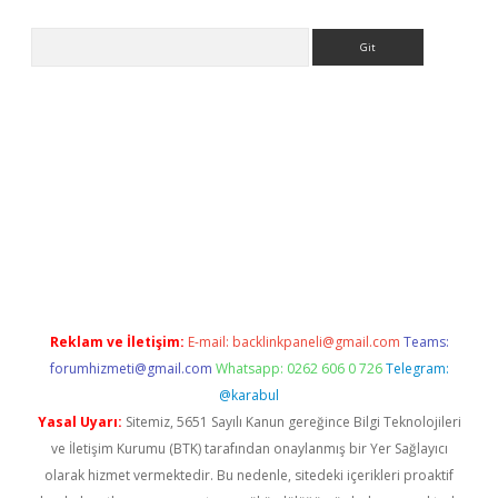
Arama
etexper indir
elexbetgiris.org
Reklam ve İletişim:
E-mail:
backlinkpaneli@gmail.com
Teams:
forumhizmeti@gmail.com
Whatsapp: 0262 606 0 726
Telegram:
@karabul
Yasal Uyarı:
Sitemiz, 5651 Sayılı Kanun gereğince Bilgi Teknolojileri
ve İletişim Kurumu (BTK) tarafından onaylanmış bir Yer Sağlayıcı
olarak hizmet vermektedir. Bu nedenle, sitedeki içerikleri proaktif