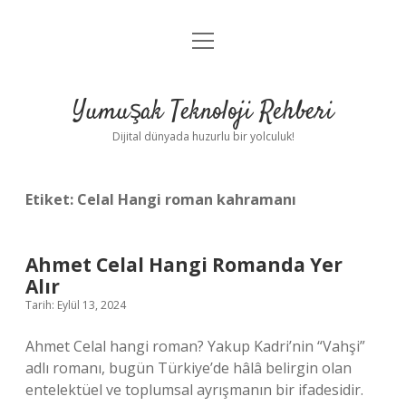
menüyü
Anasayfa
aç
Gizlilik Politikası
Yumuşak Teknoloji Rehberi
Yasal Uyarı
Dijital dünyada huzurlu bir yolculuk!
Hakkımızda
Etiket:
Celal Hangi roman kahramanı
Ahmet Celal Hangi Romanda Yer
Alır
Tarih: Eylül 13, 2024
Ahmet Celal hangi roman? Yakup Kadri’nin “Vahşi”
adlı romanı, bugün Türkiye’de hâlâ belirgin olan
entelektüel ve toplumsal ayrışmanın bir ifadesidir.