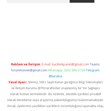
etexper indir
elexbetgiris.org
Reklam ve İletişim:
E-mail:
backlinkpaneli@gmail.com
Teams:
forumhizmeti@gmail.com
Whatsapp: 0262 606 0 726
Telegram:
@karabul
Yasal Uyarı:
Sitemiz, 5651 Sayılı Kanun gereğince Bilgi Teknolojileri
ve İletişim Kurumu (BTK) tarafından onaylanmış bir Yer Sağlayıcı
olarak hizmet vermektedir. Bu nedenle, sitedeki içerikleri proaktif
olarak denetleme veya araştırma yükümlülüğümüz bulunmamaktadır.
Ancak, üyelerimiz yazdıkları içeriklerin sorumluluğunu taşımakta olup,