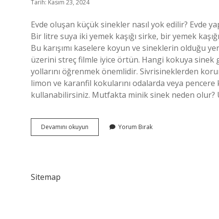
Tarih: Kasım 23, 2024
Evde oluşan küçük sinekler nasıl yok edilir? Evde ya
Bir litre suya iki yemek kaşığı sirke, bir yemek kaşığ
Bu karışımı kaselere koyun ve sineklerin olduğu yer
üzerini streç filmle iyice örtün. Hangi kokuya sine
yollarını öğrenmek önemlidir. Sivrisineklerden koru
limon ve karanfil kokularını odalarda veya pencere 
kullanabilirsiniz. Mutfakta minik sinek neden olur
Küçük
Devamını okuyun
Yorum Bırak
Sinekler
Neyi
Sevmez
Sitemap