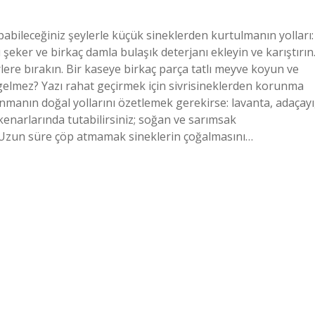
pabileceğiniz şeylerle küçük sineklerden kurtulmanın yolları:
ı şeker ve birkaç damla bulaşık deterjanı ekleyin ve karıştırın
lere bırakın. Bir kaseye birkaç parça tatlı meyve koyun ve
k gelmez? Yazı rahat geçirmek için sivrisineklerden korunma
nmanın doğal yollarını özetlemek gerekirse: lavanta, adaçayı
kenarlarında tutabilirsiniz; soğan ve sarımsak
? Uzun süre çöp atmamak sineklerin çoğalmasını…