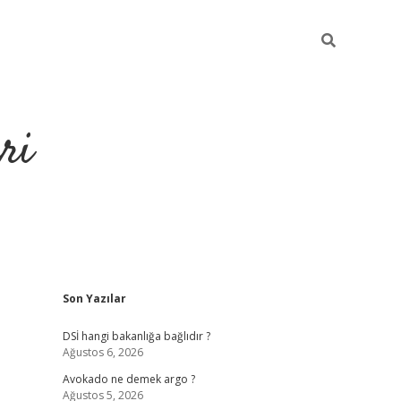
ri
Sidebar
Son Yazılar
https://hiltonbet-giris.com/
betexper i
DSİ hangi bakanlığa bağlıdır ?
Ağustos 6, 2026
Avokado ne demek argo ?
Ağustos 5, 2026