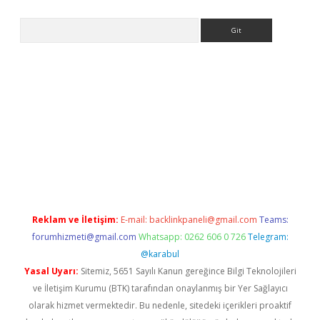
Arama
etexper indir
elexbetgiris.org
Reklam ve İletişim:
E-mail:
backlinkpaneli@gmail.com
Teams:
forumhizmeti@gmail.com
Whatsapp: 0262 606 0 726
Telegram:
@karabul
Yasal Uyarı:
Sitemiz, 5651 Sayılı Kanun gereğince Bilgi Teknolojileri
ve İletişim Kurumu (BTK) tarafından onaylanmış bir Yer Sağlayıcı
olarak hizmet vermektedir. Bu nedenle, sitedeki içerikleri proaktif