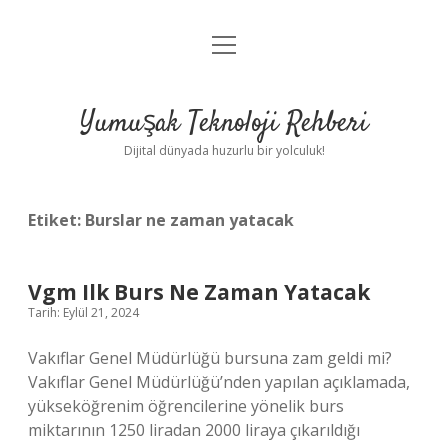
menüyü
Anasayfa
aç
Gizlilik Politikası
Yumuşak Teknoloji Rehberi
Yasal Uyarı
Dijital dünyada huzurlu bir yolculuk!
Hakkımızda
Etiket:
Burslar ne zaman yatacak
Vgm Ilk Burs Ne Zaman Yatacak
Tarih: Eylül 21, 2024
Vakıflar Genel Müdürlüğü bursuna zam geldi mi?
Vakıflar Genel Müdürlüğü’nden yapılan açıklamada,
yükseköğrenim öğrencilerine yönelik burs
miktarının 1250 liradan 2000 liraya çıkarıldığı