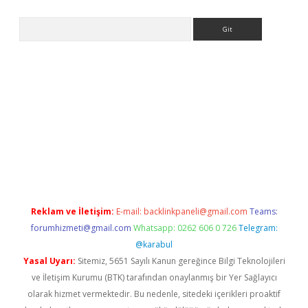
Arama
etexper indir
elexbetgiris.org
Reklam ve İletişim:
E-mail:
backlinkpaneli@gmail.com
Teams:
forumhizmeti@gmail.com
Whatsapp: 0262 606 0 726
Telegram:
@karabul
Yasal Uyarı:
Sitemiz, 5651 Sayılı Kanun gereğince Bilgi Teknolojileri
ve İletişim Kurumu (BTK) tarafından onaylanmış bir Yer Sağlayıcı
olarak hizmet vermektedir. Bu nedenle, sitedeki içerikleri proaktif