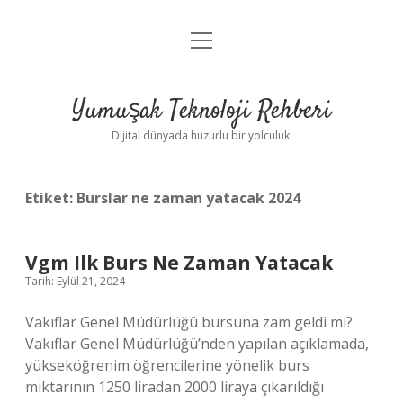
menüyü
Anasayfa
aç
Gizlilik Politikası
Yumuşak Teknoloji Rehberi
Yasal Uyarı
Dijital dünyada huzurlu bir yolculuk!
Hakkımızda
Etiket:
Burslar ne zaman yatacak 2024
Vgm Ilk Burs Ne Zaman Yatacak
Tarih: Eylül 21, 2024
Vakıflar Genel Müdürlüğü bursuna zam geldi mi?
Vakıflar Genel Müdürlüğü’nden yapılan açıklamada,
yükseköğrenim öğrencilerine yönelik burs
miktarının 1250 liradan 2000 liraya çıkarıldığı