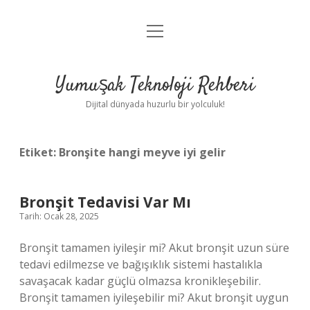
menüyü
Anasayfa
aç
Gizlilik Politikası
Yumuşak Teknoloji Rehberi
Yasal Uyarı
Dijital dünyada huzurlu bir yolculuk!
Hakkımızda
Etiket:
Bronşite hangi meyve iyi gelir
Bronşit Tedavisi Var Mı
Tarih: Ocak 28, 2025
Bronşit tamamen iyileşir mi? Akut bronşit uzun süre
tedavi edilmezse ve bağışıklık sistemi hastalıkla
savaşacak kadar güçlü olmazsa kronikleşebilir.
Bronşit tamamen iyileşebilir mi? Akut bronşit uygun