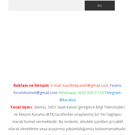
Arama
texper indir
elexbetgiris.org
Reklam ve İletişim:
E-mail:
backlinkpaneli@gmail.com
Teams:
forumhizmeti@gmail.com
Whatsapp: 0262 606 0 726
Telegram:
@karabul
Yasal Uyarı:
Sitemiz, 5651 Sayılı Kanun gereğince Bilgi Teknolojileri
ve İletişim Kurumu (BTK) tarafından onaylanmış bir Yer Sağlayıcı
olarak hizmet vermektedir. Bu nedenle, sitedeki içerikleri proaktif
olarak denetleme veya araştırma yükümlülüğümüz bulunmamaktadır.