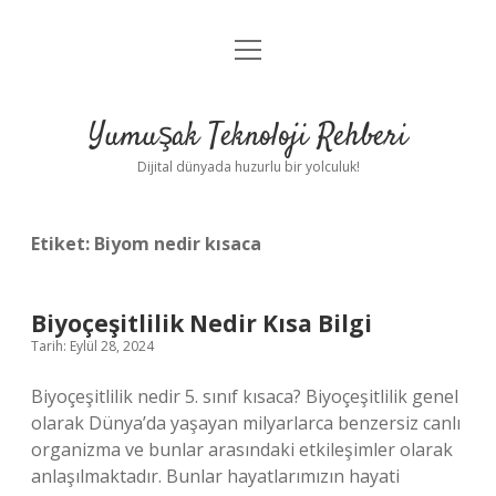
menüyü
Anasayfa
aç
Gizlilik Politikası
Yumuşak Teknoloji Rehberi
Yasal Uyarı
Dijital dünyada huzurlu bir yolculuk!
Hakkımızda
Etiket:
Biyom nedir kısaca
Biyoçeşitlilik Nedir Kısa Bilgi
Tarih: Eylül 28, 2024
Biyoçeşitlilik nedir 5. sınıf kısaca? Biyoçeşitlilik genel
olarak Dünya’da yaşayan milyarlarca benzersiz canlı
organizma ve bunlar arasındaki etkileşimler olarak
anlaşılmaktadır. Bunlar hayatlarımızın hayati