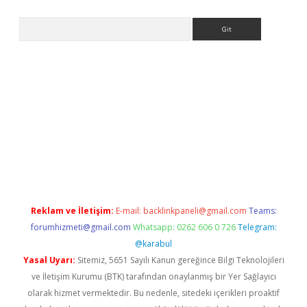
Arama
texper indir
elexbetgiris.org
Reklam ve İletişim:
E-mail:
backlinkpaneli@gmail.com
Teams:
forumhizmeti@gmail.com
Whatsapp: 0262 606 0 726
Telegram:
@karabul
Yasal Uyarı:
Sitemiz, 5651 Sayılı Kanun gereğince Bilgi Teknolojileri
ve İletişim Kurumu (BTK) tarafından onaylanmış bir Yer Sağlayıcı
olarak hizmet vermektedir. Bu nedenle, sitedeki içerikleri proaktif