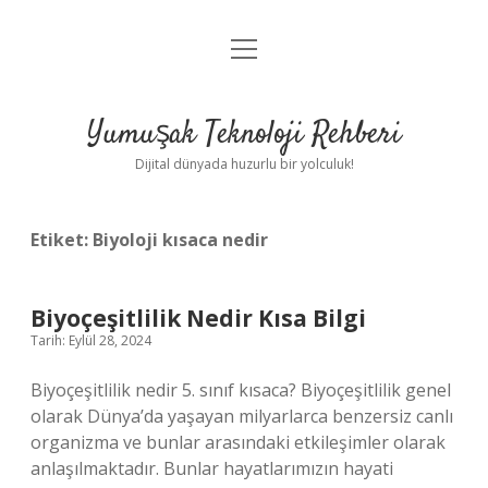
menüyü
Anasayfa
aç
Gizlilik Politikası
Yumuşak Teknoloji Rehberi
Yasal Uyarı
Dijital dünyada huzurlu bir yolculuk!
Hakkımızda
Etiket:
Biyoloji kısaca nedir
Biyoçeşitlilik Nedir Kısa Bilgi
Tarih: Eylül 28, 2024
Biyoçeşitlilik nedir 5. sınıf kısaca? Biyoçeşitlilik genel
olarak Dünya’da yaşayan milyarlarca benzersiz canlı
organizma ve bunlar arasındaki etkileşimler olarak
anlaşılmaktadır. Bunlar hayatlarımızın hayati