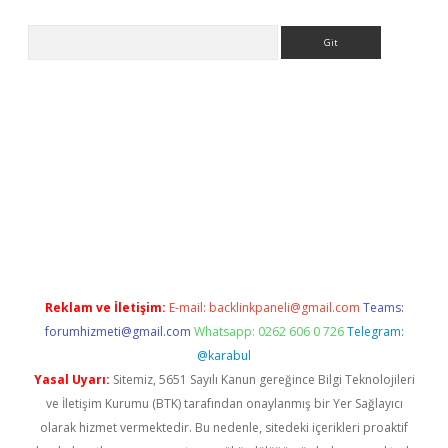
Arama
etexper indir
elexbetgiris.org
Reklam ve İletişim:
E-mail:
backlinkpaneli@gmail.com
Teams:
forumhizmeti@gmail.com
Whatsapp: 0262 606 0 726
Telegram:
@karabul
Yasal Uyarı:
Sitemiz, 5651 Sayılı Kanun gereğince Bilgi Teknolojileri
ve İletişim Kurumu (BTK) tarafından onaylanmış bir Yer Sağlayıcı
olarak hizmet vermektedir. Bu nedenle, sitedeki içerikleri proaktif