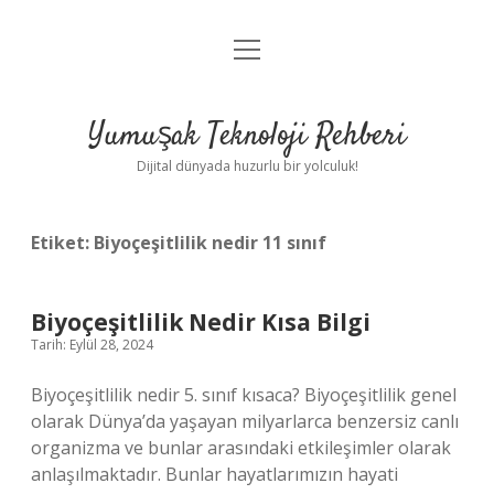
menüyü
Anasayfa
aç
Gizlilik Politikası
Yumuşak Teknoloji Rehberi
Yasal Uyarı
Dijital dünyada huzurlu bir yolculuk!
Hakkımızda
Etiket:
Biyoçeşitlilik nedir 11 sınıf
Biyoçeşitlilik Nedir Kısa Bilgi
Tarih: Eylül 28, 2024
Biyoçeşitlilik nedir 5. sınıf kısaca? Biyoçeşitlilik genel
olarak Dünya’da yaşayan milyarlarca benzersiz canlı
organizma ve bunlar arasındaki etkileşimler olarak
anlaşılmaktadır. Bunlar hayatlarımızın hayati