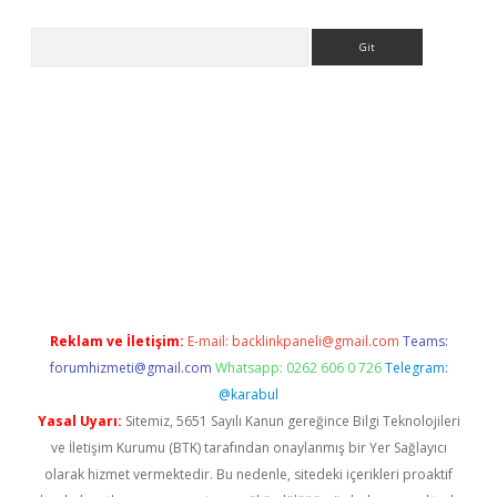
Arama
etexper indir
elexbetgiris.org
Reklam ve İletişim:
E-mail:
backlinkpaneli@gmail.com
Teams:
forumhizmeti@gmail.com
Whatsapp: 0262 606 0 726
Telegram:
@karabul
Yasal Uyarı:
Sitemiz, 5651 Sayılı Kanun gereğince Bilgi Teknolojileri
ve İletişim Kurumu (BTK) tarafından onaylanmış bir Yer Sağlayıcı
olarak hizmet vermektedir. Bu nedenle, sitedeki içerikleri proaktif