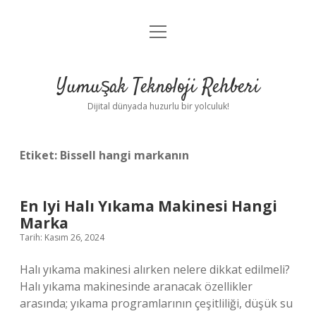
menüyü
Anasayfa
aç
Gizlilik Politikası
Yumuşak Teknoloji Rehberi
Yasal Uyarı
Dijital dünyada huzurlu bir yolculuk!
Hakkımızda
Etiket:
Bissell hangi markanın
En Iyi Halı Yıkama Makinesi Hangi
Marka
Tarih: Kasım 26, 2024
Halı yıkama makinesi alırken nelere dikkat edilmeli?
Halı yıkama makinesinde aranacak özellikler
arasında; yıkama programlarının çeşitliliği, düşük su