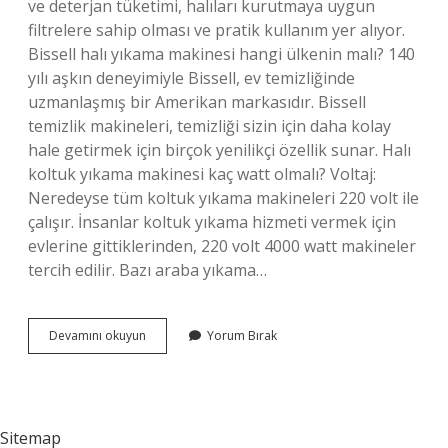
ve deterjan tüketimi, halıları kurutmaya uygun
filtrelere sahip olması ve pratik kullanım yer alıyor.
Bissell halı yıkama makinesi hangi ülkenin malı? 140
yılı aşkın deneyimiyle Bissell, ev temizliğinde
uzmanlaşmış bir Amerikan markasıdır. Bissell
temizlik makineleri, temizliği sizin için daha kolay
hale getirmek için birçok yenilikçi özellik sunar. Halı
koltuk yıkama makinesi kaç watt olmalı? Voltaj:
Neredeyse tüm koltuk yıkama makineleri 220 volt ile
çalışır. İnsanlar koltuk yıkama hizmeti vermek için
evlerine gittiklerinden, 220 volt 4000 watt makineler
tercih edilir. Bazı araba yıkama…
En
Devamını okuyun
Yorum Bırak
Iyi
Halı
Yıkama
Makinesi
Hangi
Sitemap
Marka