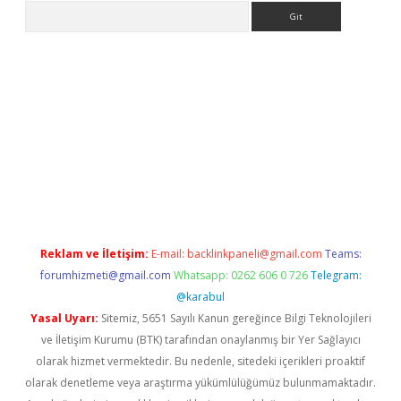
Arama
etexper indir
elexbetgiris.org
Reklam ve İletişim:
E-mail:
backlinkpaneli@gmail.com
Teams:
forumhizmeti@gmail.com
Whatsapp: 0262 606 0 726
Telegram:
@karabul
Yasal Uyarı:
Sitemiz, 5651 Sayılı Kanun gereğince Bilgi Teknolojileri
ve İletişim Kurumu (BTK) tarafından onaylanmış bir Yer Sağlayıcı
olarak hizmet vermektedir. Bu nedenle, sitedeki içerikleri proaktif
olarak denetleme veya araştırma yükümlülüğümüz bulunmamaktadır.