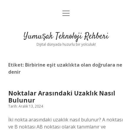
menüyü
Anasayfa
aç
Gizlilik Politikası
Yumuşak Teknoloji Rehberi
Yasal Uyarı
Dijital dünyada huzurlu bir yolculuk!
Hakkımızda
Etiket:
Birbirine eşit uzaklıkta olan doğrulara ne
denir
Noktalar Arasındaki Uzaklık Nasıl
Bulunur
Tarih: Aralık 13, 2024
İki nokta arasındaki uzaklık nasıl bulunur? A noktası
ve B noktası AB noktası olarak tanımlanır ve