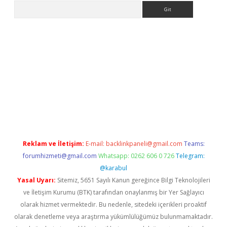
Arama
/
betexper indir
elexbetgiris.org
Reklam ve İletişim:
E-mail:
backlinkpaneli@gmail.com
Teams:
forumhizmeti@gmail.com
Whatsapp: 0262 606 0 726
Telegram:
@karabul
Yasal Uyarı:
Sitemiz, 5651 Sayılı Kanun gereğince Bilgi Teknolojileri
ve İletişim Kurumu (BTK) tarafından onaylanmış bir Yer Sağlayıcı
olarak hizmet vermektedir. Bu nedenle, sitedeki içerikleri proaktif
olarak denetleme veya araştırma yükümlülüğümüz bulunmamaktadır.