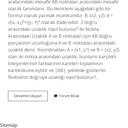
aralarındaki mesafe AB noktaları arasındaki mesafe
olarak tanımlanır. Bu denklemi aşağıdaki gibi bir
formül olarak yazmak mümkündür. B :(x2, y2). d =
√(x,-x₂)²+(y₁-Y)² olarak ifade edilir. 2 doğru
arasındaki uzaklık nasıl bulunur? İki Nokta
Arasındaki Uzaklık A ve B noktaları için AB doğru
parçasının uzunluğuna A ve B noktaları arasındaki
uzaklık denir. Koordinatları A = (x1, y1) ve B = (x2, y2)
olan iki nokta arasındaki uzaklık, bunların karşılıklı
bileşenlerinin farklarının kareleri toplamının
kareköküne eşittir ve |AB| şeklinde gösterilir.
Noktanın doğruya uzaklığı nasıl bulunur?…
Noktalar
Devamını okuyun
Yorum Bırak
Arasındaki
Uzaklık
Nasıl
Bulunur
Sitemap