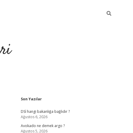
ri
Sidebar
Son Yazılar
https://hiltonbet-giris.com/
betexper i
DSİ hangi bakanlığa bağlıdır ?
Ağustos 6, 2026
Avokado ne demek argo ?
Ağustos 5, 2026