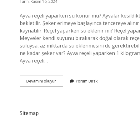
Tarih: Kasım 16, 2024
Ayva reçeli yaparken su konur mu? Ayvalar kesildikte
bekletilir. Şeker erimeye başlayınca tencereye alınır
kaynatılır. Reçel yaparken su eklenir mi? Reçel yap
Meyveler kendi suyunu bırakarak doğal olarak reçeli s
suluysa, az miktarda su eklenmesini de gerektirebil
ne kadar şeker var? Ayva reçeli yaparken 1 kilogram
Ayva reçeli…
Ayva
Devamını okuyun
Yorum Bırak
Reçeli
Yaparken
Su
Katılır
Mı
Sitemap