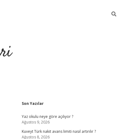
ri
Sidebar
Son Yazılar
https://hiltonbet-giris.com/
betexper i
Yaz okulu neye göre açılıyor ?
Ağustos 9, 2026
Kuveyt Türk nakit avans limiti nasıl artırılır ?
Ağustos 8, 2026