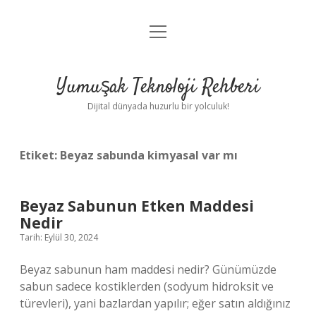
menüyü
Anasayfa
aç
Gizlilik Politikası
Yumuşak Teknoloji Rehberi
Yasal Uyarı
Dijital dünyada huzurlu bir yolculuk!
Hakkımızda
Etiket:
Beyaz sabunda kimyasal var mı
Beyaz Sabunun Etken Maddesi
Nedir
Tarih: Eylül 30, 2024
Beyaz sabunun ham maddesi nedir? Günümüzde
sabun sadece kostiklerden (sodyum hidroksit ve
türevleri), yani bazlardan yapılır; eğer satın aldığınız