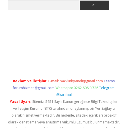
Arama
texper indir
elexbetgiris.org
Reklam ve İletişim:
E-mail:
backlinkpaneli@gmail.com
Teams:
forumhizmeti@gmail.com
Whatsapp: 0262 606 0 726
Telegram:
@karabul
Yasal Uyarı:
Sitemiz, 5651 Sayılı Kanun gereğince Bilgi Teknolojileri
ve İletişim Kurumu (BTK) tarafından onaylanmış bir Yer Sağlayıcı
olarak hizmet vermektedir. Bu nedenle, sitedeki içerikleri proaktif
olarak denetleme veya araştırma yükümlülüğümüz bulunmamaktadır.