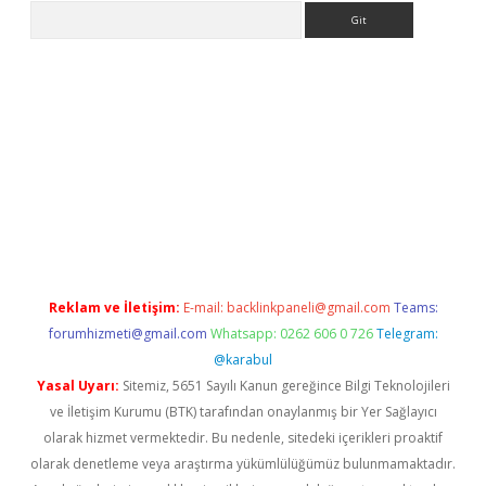
Arama
etexper indir
elexbetgiris.org
Reklam ve İletişim:
E-mail:
backlinkpaneli@gmail.com
Teams:
forumhizmeti@gmail.com
Whatsapp: 0262 606 0 726
Telegram:
@karabul
Yasal Uyarı:
Sitemiz, 5651 Sayılı Kanun gereğince Bilgi Teknolojileri
ve İletişim Kurumu (BTK) tarafından onaylanmış bir Yer Sağlayıcı
olarak hizmet vermektedir. Bu nedenle, sitedeki içerikleri proaktif
olarak denetleme veya araştırma yükümlülüğümüz bulunmamaktadır.