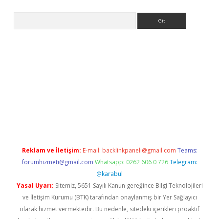
Arama
betexper indir
elexbetgiris.org
Reklam ve İletişim:
E-mail:
backlinkpaneli@gmail.com
Teams:
forumhizmeti@gmail.com
Whatsapp: 0262 606 0 726
Telegram:
@karabul
Yasal Uyarı:
Sitemiz, 5651 Sayılı Kanun gereğince Bilgi Teknolojileri
ve İletişim Kurumu (BTK) tarafından onaylanmış bir Yer Sağlayıcı
olarak hizmet vermektedir. Bu nedenle, sitedeki içerikleri proaktif