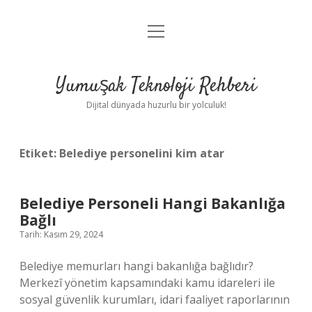
menüyü
Anasayfa
aç
Gizlilik Politikası
Yumuşak Teknoloji Rehberi
Yasal Uyarı
Dijital dünyada huzurlu bir yolculuk!
Hakkımızda
Etiket:
Belediye personelini kim atar
Belediye Personeli Hangi Bakanlığa
Bağlı
Tarih: Kasım 29, 2024
Belediye memurları hangi bakanlığa bağlıdır?
Merkezî yönetim kapsamındaki kamu idareleri ile
sosyal güvenlik kurumları, idari faaliyet raporlarının