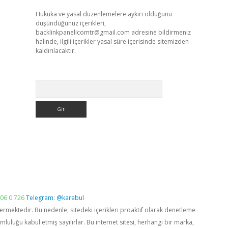
Hukuka ve yasal düzenlemelere aykırı olduğunu
düşündüğünüz içerikleri,
backlinkpanelicomtr@gmail.com
adresine bildirmeniz
halinde, ilgili içerikler yasal süre içerisinde sitemizden
kaldırılacaktır.
Arama
06 0 726
Telegram: @karabul
vermektedir. Bu nedenle, sitedeki içerikleri proaktif olarak denetleme
luğu kabul etmiş sayılırlar. Bu internet sitesi, herhangi bir marka,