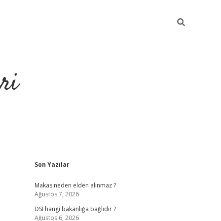
ri
Sidebar
Son Yazılar
https://hiltonbet-giris.com/
betexper i
Makas neden elden alınmaz ?
Ağustos 7, 2026
DSİ hangi bakanlığa bağlıdır ?
Ağustos 6, 2026