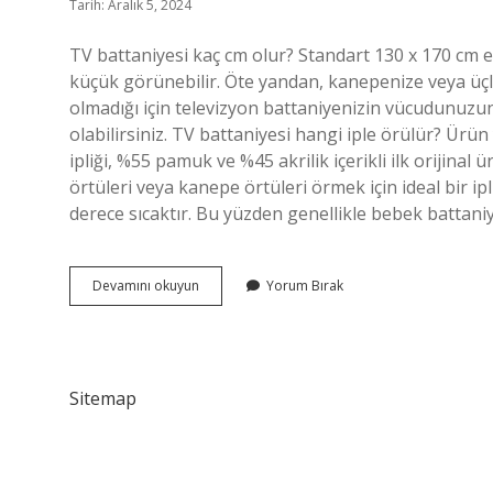
Tarih: Aralık 5, 2024
TV battaniyesi kaç cm olur? Standart 130 x 170 cm e
küçük görünebilir. Öte yandan, kanepenize veya ü
olmadığı için televizyon battaniyenizin vücudunuzun
olabilirsiniz. TV battaniyesi hangi iple örülür? Ür
ipliği, %55 pamuk ve %45 akrilik içerikli ilk orijin
örtüleri veya kanepe örtüleri örmek için ideal bir ip
derece sıcaktır. Bu yüzden genellikle bebek battaniye
Puffy
Devamını okuyun
Yorum Bırak
Tv
Battaniyesine
Kaç
Ip
Gider
Sitemap