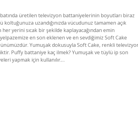
batında üretilen televizyon battaniyelerinin boyutları biraz
çlü koltuğunuza uzandığınızda vücudunuz tamamen açık
 her yerini sıcak bir şekilde kaplayacağından emin
ün yelpazemize en son eklenen ve en sevdiğimiz Soft Cake
al ürünümüzdür. Yumuşak dokusuyla Soft Cake, renkli televizyo
liktir. Puffy battaniye kaç ilmek? Yumuşak ve tüylü ip son
leri yapmak için kullanılır.…