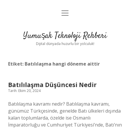
menüyü
Anasayfa
aç
Gizlilik Politikası
Yumuşak Teknoloji Rehberi
Yasal Uyarı
Dijital dünyada huzurlu bir yolculuk!
Hakkımızda
Etiket:
Batılılaşma hangi döneme aittir
Batılılaşma Düşüncesi Nedir
Tarih: Ekim 20, 2024
Batılılaşma kavramı nedir? Batılılaşma kavramı,
günümüz Türkçesinde, genelde Batı ülkeleri dışında
kalan toplumlarda, özelde ise Osmanlı
İmparatorluğu ve Cumhuriyet Türkiyesi’nde, Batı’nın