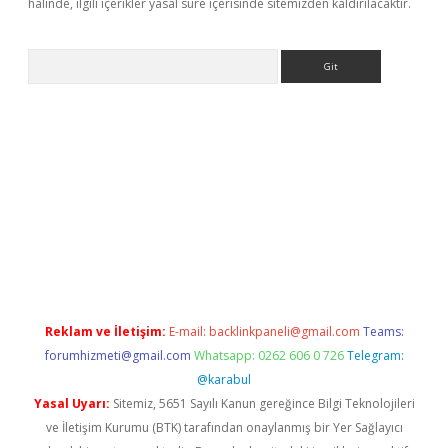
halinde, ilgili içerikler yasal süre içerisinde sitemizden kaldırılacaktır.
Arama
etexper indir
elexbetgiris.org
Reklam ve İletişim:
E-mail:
backlinkpaneli@gmail.com
Teams:
forumhizmeti@gmail.com
Whatsapp: 0262 606 0 726
Telegram:
@karabul
Yasal Uyarı:
Sitemiz, 5651 Sayılı Kanun gereğince Bilgi Teknolojileri
ve İletişim Kurumu (BTK) tarafından onaylanmış bir Yer Sağlayıcı