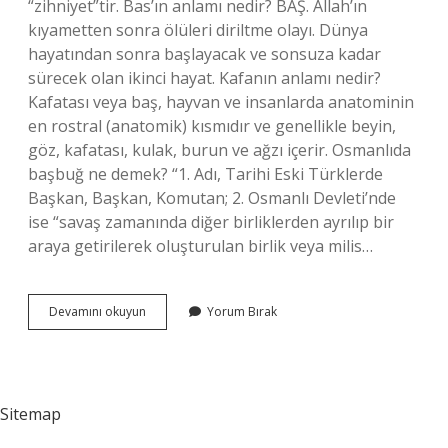
“zihniyet”tir. Bas’ın anlamı nedir? BAŞ. Allah’ın
kıyametten sonra ölüleri diriltme olayı. Dünya
hayatından sonra başlayacak ve sonsuza kadar
sürecek olan ikinci hayat. Kafanın anlamı nedir?
Kafatası veya baş, hayvan ve insanlarda anatominin
en rostral (anatomik) kısmıdır ve genellikle beyin,
göz, kafatası, kulak, burun ve ağzı içerir. Osmanlıda
başbuğ ne demek? “1. Adı, Tarihi Eski Türklerde
Başkan, Başkan, Komutan; 2. Osmanlı Devleti’nde
ise “savaş zamanında diğer birliklerden ayrılıp bir
araya getirilerek oluşturulan birlik veya milis…
Baş
Devamını okuyun
Yorum Bırak
Kelimesinin
Kaç
Anlamı
Vardır
Sitemap