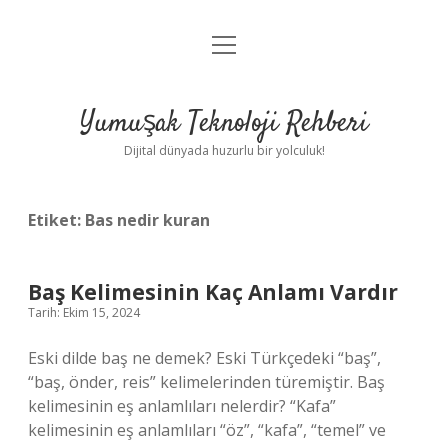
menüyü
Anasayfa
aç
Gizlilik Politikası
Yumuşak Teknoloji Rehberi
Yasal Uyarı
Dijital dünyada huzurlu bir yolculuk!
Hakkımızda
Etiket:
Bas nedir kuran
Baş Kelimesinin Kaç Anlamı Vardır
Tarih: Ekim 15, 2024
Eski dilde baş ne demek? Eski Türkçedeki “baş”,
“baş, önder, reis” kelimelerinden türemiştir. Baş
kelimesinin eş anlamlıları nelerdir? “Kafa”
kelimesinin eş anlamlıları “öz”, “kafa”, “temel” ve