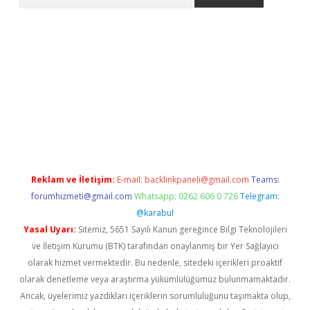
etexper indir
elexbetgiris.org
Reklam ve İletişim:
E-mail:
backlinkpaneli@gmail.com
Teams:
forumhizmeti@gmail.com
Whatsapp: 0262 606 0 726
Telegram:
@karabul
Yasal Uyarı:
Sitemiz, 5651 Sayılı Kanun gereğince Bilgi Teknolojileri
ve İletişim Kurumu (BTK) tarafından onaylanmış bir Yer Sağlayıcı
olarak hizmet vermektedir. Bu nedenle, sitedeki içerikleri proaktif
olarak denetleme veya araştırma yükümlülüğümüz bulunmamaktadır.
Ancak, üyelerimiz yazdıkları içeriklerin sorumluluğunu taşımakta olup,