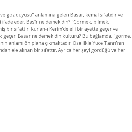
ve göz duyusu” anlamına gelen Basar, kemal sıfatıdır ve
ini ifade eder. Basîr ne demek din? “Görmek, bilmek,
ir sıfattır. Kur’an-ı Kerim’de elli bir ayette geçer ve
larak geçer. Basar ne demek din kültürü? Bu bağlamda, “görme,
ın anlamı ön plana çıkmaktadır. Özellikle Yüce Tanrı’nın
dan ele alınan bir sıfattır. Ayrıca her şeyi gördüğü ve her