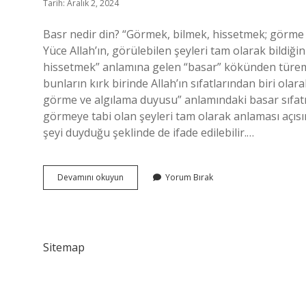
Tarih: Aralık 2, 2024
Basr nedir din? “Görmek, bilmek, hissetmek; görme 
Yüce Allah’ın, görülebilen şeyleri tam olarak bildiğ
hissetmek” anlamına gelen “basar” kökünden türemiş b
bunların kırk birinde Allah’ın sıfatlarından biri o
görme ve algılama duyusu” anlamındaki basar sıfatın
görmeye tabi olan şeyleri tam olarak anlaması açısın
şeyi duyduğu şeklinde de ifade edilebilir.…
Basr
Devamını okuyun
Yorum Bırak
Nedir
Din
Kültürü
Sitemap