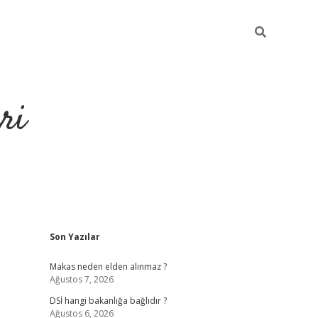
ri
Sidebar
Son Yazılar
https://hiltonbet-giris.com/
betexper 
Makas neden elden alınmaz ?
Ağustos 7, 2026
DSİ hangi bakanlığa bağlıdır ?
Ağustos 6, 2026