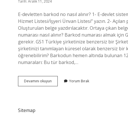
Tarih: Aralık 11, 2024
E-devletten barkod no nasıl alınır? 1- E-devlet sist
Hizmet Listesi/İşyeri Ünvan Listesi” yazın. 2- Açıla
Oluşturulan belge yazdırılacaktır. Ortaya çıkan be
numarası nasıl alınır? Barkod numarası almak için
gerekir. GS1 Türkiye şirketinize benzersiz bir Şirk
şirketinizi tanımlayan küresel olarak benzersiz bi
öğrenebilirim? Barkodun hemen altında bulunan 12
numaraları: Bu tür barkod,…
E
Devamını okuyun
Yorum Bırak
Devlet
Barkod
Numarası
Ne
Demek
Sitemap