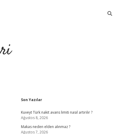
ri
Sidebar
Son Yazılar
https://hiltonbet-giris.com/
betexper 
Kuveyt Türk nakit avans limiti nasıl artırılır ?
Ağustos 8, 2026
Makas neden elden alınmaz ?
Ağustos 7, 2026