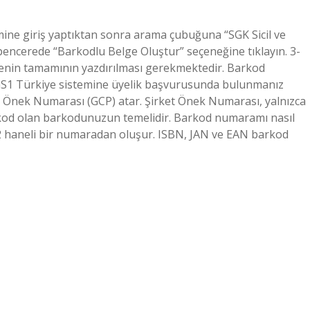
emine giriş yaptıktan sonra arama çubuğuna “SGK Sicil ve
n pencerede “Barkodlu Belge Oluştur” seçeneğine tıklayın. 3-
lgenin tamamının yazdırılması gerekmektedir. Barkod
 GS1 Türkiye sistemine üyelik başvurusunda bulunmanız
et Önek Numarası (GCP) atar. Şirket Önek Numarası, yalnızca
r kod olan barkodunuzun temelidir. Barkod numaramı nasıl
 haneli bir numaradan oluşur. ISBN, JAN ve EAN barkod