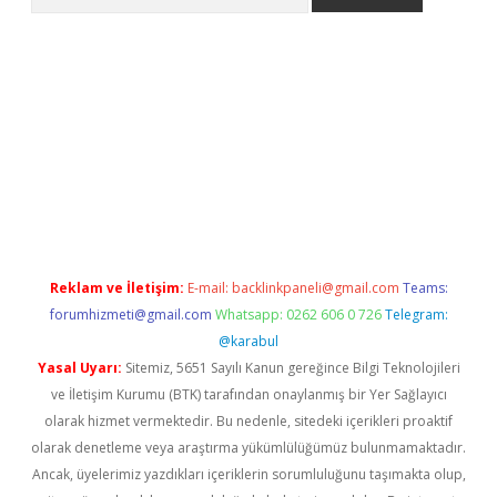
etexper indir
elexbetgiris.org
Reklam ve İletişim:
E-mail:
backlinkpaneli@gmail.com
Teams:
forumhizmeti@gmail.com
Whatsapp: 0262 606 0 726
Telegram:
@karabul
Yasal Uyarı:
Sitemiz, 5651 Sayılı Kanun gereğince Bilgi Teknolojileri
ve İletişim Kurumu (BTK) tarafından onaylanmış bir Yer Sağlayıcı
olarak hizmet vermektedir. Bu nedenle, sitedeki içerikleri proaktif
olarak denetleme veya araştırma yükümlülüğümüz bulunmamaktadır.
Ancak, üyelerimiz yazdıkları içeriklerin sorumluluğunu taşımakta olup,