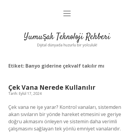
menüyü
Anasayfa
aç
Gizlilik Politikası
Yumuşak Teknoloji Rehberi
Yasal Uyarı
Dijital dünyada huzurlu bir yolculuk!
Hakkımızda
Etiket:
Banyo giderine çekvalf takılır mı
Çek Vana Nerede Kullanılır
Tarih: Eylül 17, 2024
Çek vana ne işe yarar? Kontrol vanaları, sistemden
akan sıvıların bir yönde hareket etmesini ve geriye
doğru akmasını önleyen ve sistemin daha verimli
çalışmasını sağlayan tek yönlü emniyet vanalarıdır.