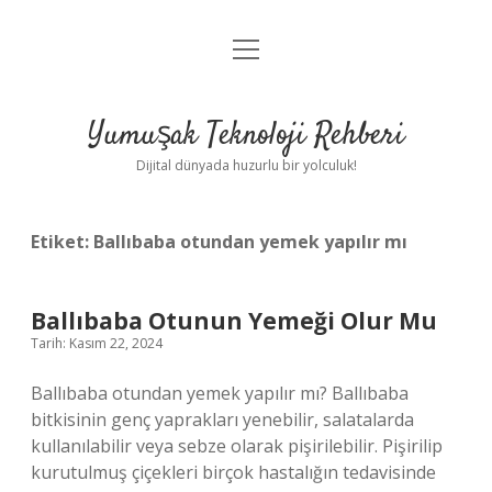
menüyü
Anasayfa
aç
Gizlilik Politikası
Yumuşak Teknoloji Rehberi
Yasal Uyarı
Dijital dünyada huzurlu bir yolculuk!
Hakkımızda
Etiket:
Ballıbaba otundan yemek yapılır mı
Ballıbaba Otunun Yemeği Olur Mu
Tarih: Kasım 22, 2024
Ballıbaba otundan yemek yapılır mı? Ballıbaba
bitkisinin genç yaprakları yenebilir, salatalarda
kullanılabilir veya sebze olarak pişirilebilir. Pişirilip
kurutulmuş çiçekleri birçok hastalığın tedavisinde