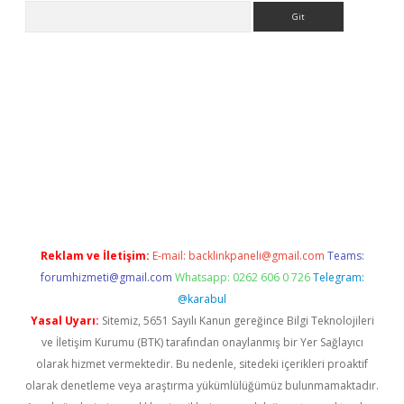
Arama
betexper indir
elexbetgiris.org
Reklam ve İletişim:
E-mail:
backlinkpaneli@gmail.com
Teams:
forumhizmeti@gmail.com
Whatsapp: 0262 606 0 726
Telegram:
@karabul
Yasal Uyarı:
Sitemiz, 5651 Sayılı Kanun gereğince Bilgi Teknolojileri
ve İletişim Kurumu (BTK) tarafından onaylanmış bir Yer Sağlayıcı
olarak hizmet vermektedir. Bu nedenle, sitedeki içerikleri proaktif
olarak denetleme veya araştırma yükümlülüğümüz bulunmamaktadır.