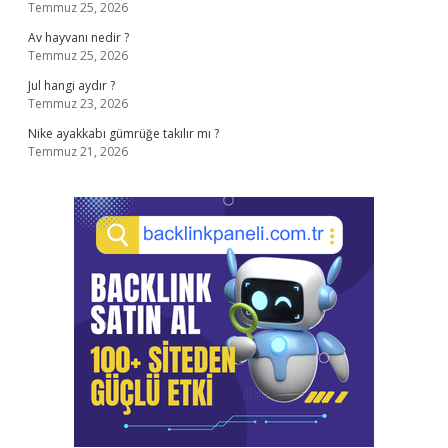
Temmuz 25, 2026
Av hayvanı nedir ?
Temmuz 25, 2026
Jul hangi aydır ?
Temmuz 23, 2026
Nike ayakkabı gümrüğe takılır mı ?
Temmuz 21, 2026