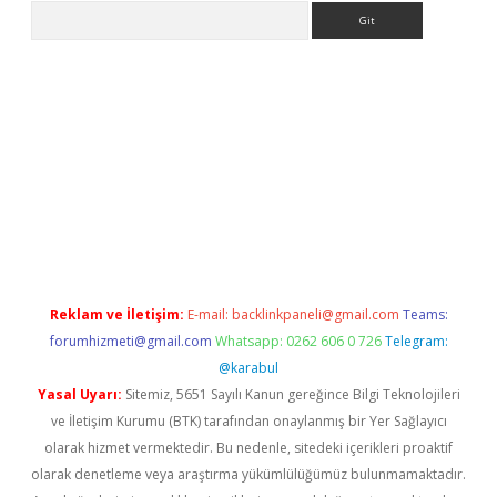
Arama
etexper indir
elexbetgiris.org
Reklam ve İletişim:
E-mail:
backlinkpaneli@gmail.com
Teams:
forumhizmeti@gmail.com
Whatsapp: 0262 606 0 726
Telegram:
@karabul
Yasal Uyarı:
Sitemiz, 5651 Sayılı Kanun gereğince Bilgi Teknolojileri
ve İletişim Kurumu (BTK) tarafından onaylanmış bir Yer Sağlayıcı
olarak hizmet vermektedir. Bu nedenle, sitedeki içerikleri proaktif
olarak denetleme veya araştırma yükümlülüğümüz bulunmamaktadır.