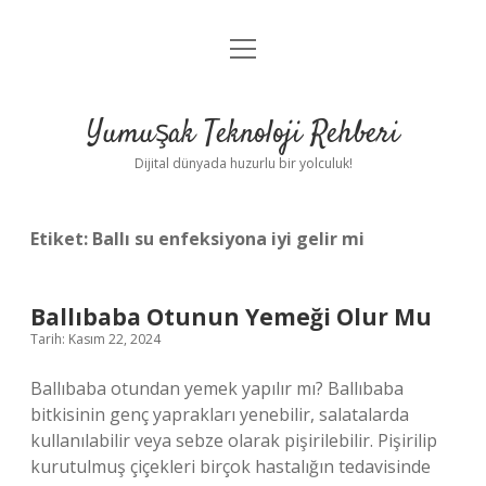
menüyü
Anasayfa
aç
Gizlilik Politikası
Yumuşak Teknoloji Rehberi
Yasal Uyarı
Dijital dünyada huzurlu bir yolculuk!
Hakkımızda
Etiket:
Ballı su enfeksiyona iyi gelir mi
Ballıbaba Otunun Yemeği Olur Mu
Tarih: Kasım 22, 2024
Ballıbaba otundan yemek yapılır mı? Ballıbaba
bitkisinin genç yaprakları yenebilir, salatalarda
kullanılabilir veya sebze olarak pişirilebilir. Pişirilip
kurutulmuş çiçekleri birçok hastalığın tedavisinde