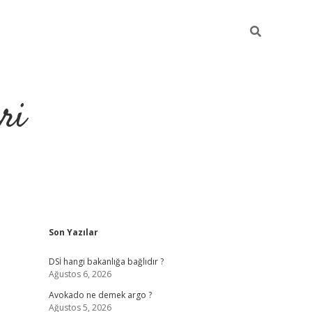
ri
Sidebar
Son Yazılar
https://hiltonbet-giris.com/
betexper i
DSİ hangi bakanlığa bağlıdır ?
Ağustos 6, 2026
Avokado ne demek argo ?
Ağustos 5, 2026