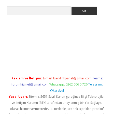
Arama
betexper indir
elexbetgiris.org
Reklam ve İletişim:
E-mail:
backlinkpaneli@gmail.com
Teams:
forumhizmeti@gmail.com
Whatsapp: 0262 606 0 726
Telegram:
@karabul
Yasal Uyarı:
Sitemiz, 5651 Sayılı Kanun gereğince Bilgi Teknolojileri
ve İletişim Kurumu (BTK) tarafından onaylanmış bir Yer Sağlayıcı
olarak hizmet vermektedir. Bu nedenle, sitedeki içerikleri proaktif