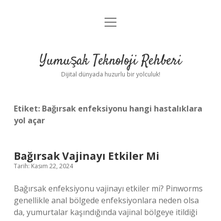
menüyü
Anasayfa
aç
Gizlilik Politikası
Yumuşak Teknoloji Rehberi
Yasal Uyarı
Dijital dünyada huzurlu bir yolculuk!
Hakkımızda
Etiket:
Bağırsak enfeksiyonu hangi hastalıklara
yol açar
Bağırsak Vajinayı Etkiler Mi
Tarih: Kasım 22, 2024
Bağırsak enfeksiyonu vajinayı etkiler mi? Pinworms
genellikle anal bölgede enfeksiyonlara neden olsa
da, yumurtalar kaşındığında vajinal bölgeye itildiği