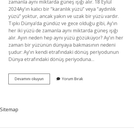
zamanla aynı miktarda güneş ışığı alır. 18 Eylül
2024Ay’ın kalıcı bir “karanlık yüzü” veya “aydınlık
yüzü” yoktur, ancak yakın ve uzak bir yüzü vardır.
Tıpkı Dünya’da gündüz ve gece olduğu gibi, Ay’ın
her iki yüzü de zamanla aynı miktarda güneş ışığı
alır. Ayın neden hep aynı yüzü gözüküyor? Ay’ın her
zaman bir yüzünün dünyaya bakmasının nedeni
şudur: Ay’ın kendi etrafındaki dönüş periyodunun
Dünya etrafındaki dönüş periyoduna…
Ayın
Devamını okuyun
Yorum Bırak
Hep
Aynı
Yüzü
Işık
Alır
Sitemap
Mı