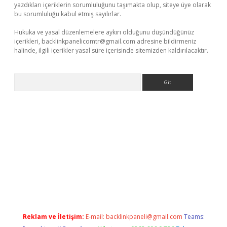
yazdıkları içeriklerin sorumluluğunu taşımakta olup, siteye üye olarak
bu sorumluluğu kabul etmiş sayılırlar.
Hukuka ve yasal düzenlemelere aykırı olduğunu düşündüğünüz
içerikleri,
backlinkpanelicomtr@gmail.com
adresine bildirmeniz
halinde, ilgili içerikler yasal süre içerisinde sitemizden kaldırılacaktır.
Arama
etexper indir
elexbetgiris.org
Reklam ve İletişim:
E-mail:
backlinkpaneli@gmail.com
Teams: