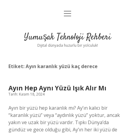
menüyü
Anasayfa
aç
Gizlilik Politikası
Yumuşak Teknoloji Rehberi
Yasal Uyarı
Dijital dünyada huzurlu bir yolculuk!
Hakkımızda
Etiket:
Ayın karanlık yüzü kaç derece
Ayın Hep Aynı Yüzü Işık Alır Mı
Tarih: Kasım 18, 2024
Ayın bir yüzü hep karanlık mı? Ay’ın kalıcı bir
“karanlık yüzü” veya “aydınlık yüzü” yoktur, ancak
yakın ve uzak bir yüzü vardır. Tıpkı Dünya’da
gündüz ve gece olduğu gibi, Ay’ın her iki yüzü de