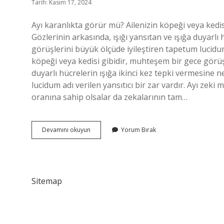
Tarih: Kasım 17, 2024
Ayı karanlıkta görür mü? Ailenizin köpeği veya kedi
Gözlerinin arkasında, ışığı yansıtan ve ışığa duyarlı
görüşlerini büyük ölçüde iyileştiren tapetum lucidum a
köpeği veya kedisi gibidir, muhteşem bir gece görüşü
duyarlı hücrelerin ışığa ikinci kez tepki vermesine 
lucidum adı verilen yansıtıcı bir zar vardır. Ayı zek
oranına sahip olsalar da zekalarının tam…
Ayılar
Devamını okuyun
Yorum Bırak
Iyi
Görür
Mü
Sitemap