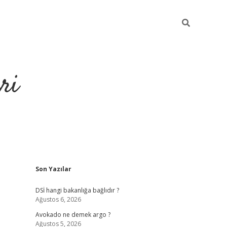
ri
Sidebar
Son Yazılar
https://hiltonbet-giris.com/
betexper i
DSİ hangi bakanlığa bağlıdır ?
Ağustos 6, 2026
Avokado ne demek argo ?
Ağustos 5, 2026