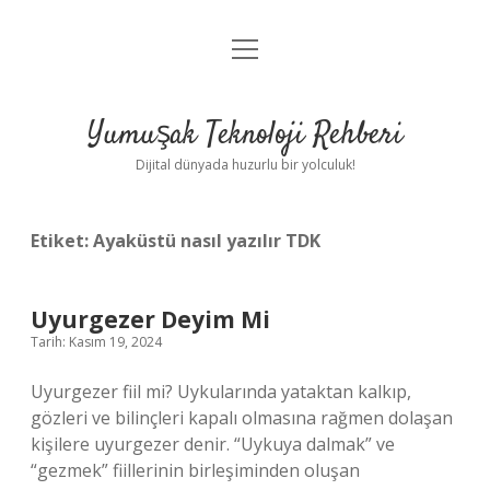
menüyü
Anasayfa
aç
Gizlilik Politikası
Yumuşak Teknoloji Rehberi
Yasal Uyarı
Dijital dünyada huzurlu bir yolculuk!
Hakkımızda
Etiket:
Ayaküstü nasıl yazılır TDK
Uyurgezer Deyim Mi
Tarih: Kasım 19, 2024
Uyurgezer fiil mi? Uykularında yataktan kalkıp,
gözleri ve bilinçleri kapalı olmasına rağmen dolaşan
kişilere uyurgezer denir. “Uykuya dalmak” ve
“gezmek” fiillerinin birleşiminden oluşan