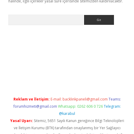
halinde, ilgili içerikler yasal süre içerisinde sitemizden kaldırılacaktır.
Arama
texper indir
elexbetgiris.org
Reklam ve İletişim:
E-mail:
backlinkpaneli@gmail.com
Teams:
forumhizmeti@gmail.com
Whatsapp: 0262 606 0 726
Telegram:
@karabul
Yasal Uyarı:
Sitemiz, 5651 Sayılı Kanun gereğince Bilgi Teknolojileri
ve İletişim Kurumu (BTK) tarafından onaylanmış bir Yer Sağlayıcı