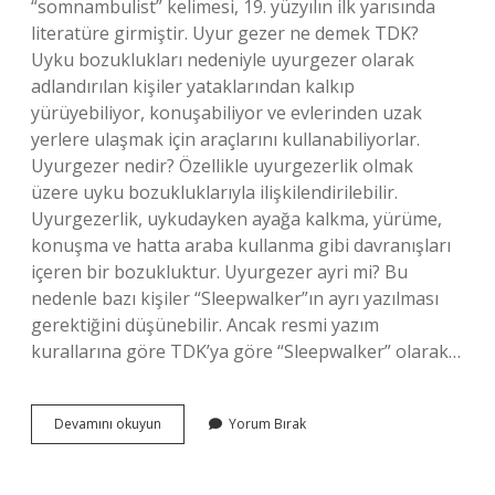
“somnambulist” kelimesi, 19. yüzyılın ilk yarısında
literatüre girmiştir. Uyur gezer ne demek TDK?
Uyku bozuklukları nedeniyle uyurgezer olarak
adlandırılan kişiler yataklarından kalkıp
yürüyebiliyor, konuşabiliyor ve evlerinden uzak
yerlere ulaşmak için araçlarını kullanabiliyorlar.
Uyurgezer nedir? Özellikle uyurgezerlik olmak
üzere uyku bozukluklarıyla ilişkilendirilebilir.
Uyurgezerlik, uykudayken ayağa kalkma, yürüme,
konuşma ve hatta araba kullanma gibi davranışları
içeren bir bozukluktur. Uyurgezer ayri mi? Bu
nedenle bazı kişiler “Sleepwalker”ın ayrı yazılması
gerektiğini düşünebilir. Ancak resmi yazım
kurallarına göre TDK’ya göre “Sleepwalker” olarak…
Uyurgezer
Devamını okuyun
Yorum Bırak
Deyim
Mi