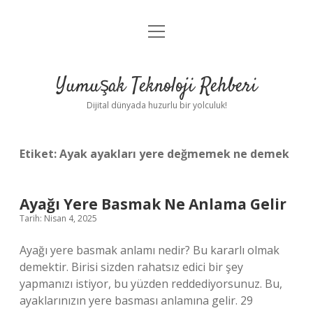
menüyü
Anasayfa
aç
Gizlilik Politikası
Yumuşak Teknoloji Rehberi
Yasal Uyarı
Dijital dünyada huzurlu bir yolculuk!
Hakkımızda
Etiket:
Ayak ayakları yere değmemek ne demek
Ayağı Yere Basmak Ne Anlama Gelir
Tarih: Nisan 4, 2025
Ayağı yere basmak anlamı nedir? Bu kararlı olmak
demektir. Birisi sizden rahatsız edici bir şey
yapmanızı istiyor, bu yüzden reddediyorsunuz. Bu,
ayaklarınızın yere basması anlamına gelir. 29