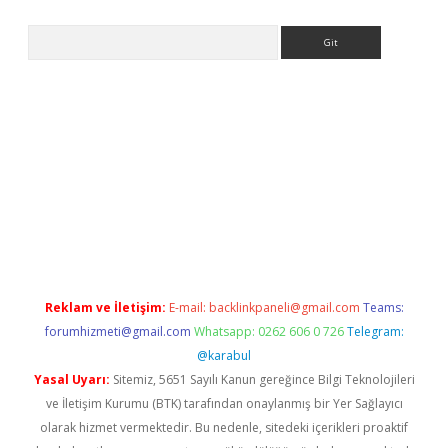
Arama
etexper indir
elexbetgiris.org
Reklam ve İletişim:
E-mail:
backlinkpaneli@gmail.com
Teams:
forumhizmeti@gmail.com
Whatsapp: 0262 606 0 726
Telegram:
@karabul
Yasal Uyarı:
Sitemiz, 5651 Sayılı Kanun gereğince Bilgi Teknolojileri
ve İletişim Kurumu (BTK) tarafından onaylanmış bir Yer Sağlayıcı
olarak hizmet vermektedir. Bu nedenle, sitedeki içerikleri proaktif