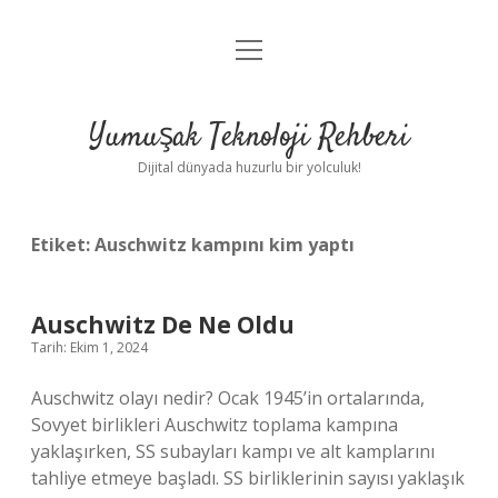
menüyü
Anasayfa
aç
Gizlilik Politikası
Yumuşak Teknoloji Rehberi
Yasal Uyarı
Dijital dünyada huzurlu bir yolculuk!
Hakkımızda
Etiket:
Auschwitz kampını kim yaptı
Auschwitz De Ne Oldu
Tarih: Ekim 1, 2024
Auschwitz olayı nedir? Ocak 1945’in ortalarında,
Sovyet birlikleri Auschwitz toplama kampına
yaklaşırken, SS subayları kampı ve alt kamplarını
tahliye etmeye başladı. SS birliklerinin sayısı yaklaşık