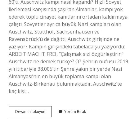
60’tı. Auschwitz kampı nasıl kapandı? Hızlı Sovyet
ilerlemesi karşısında şaşıran Almanlar, kampı yok
ederek toplu cinayet kanıtlarını ortadan kaldırmaya
çalıştı. Sovyetler ayrıca büyük Nazi kampları olan
Auschwitz, Stutthof, Sachsenhausen ve
Ravensbrück’ü de dağıttı. Auschwitz girişinde ne
yazıyor? Kampın girişindeki tabelada şu yazıyordu:
ARBEIT MACHT FREI, “Çalışmak sizi özgürleştirir.”
Auschwitz ne demek türkçe? O? Şehrin nüfusu 2019
yılı itibariyle 38.005’tir. Şehre yakın bir yerde Nazi
Almanyası’nın en büyük toplama kampı olan
Auschwitz-Birkenau bulunmaktadır. Auschwitz’te
kaç kişi…
Auschwitz
Devamını okuyun
Yorum Bırak
De
Ne
Oldu