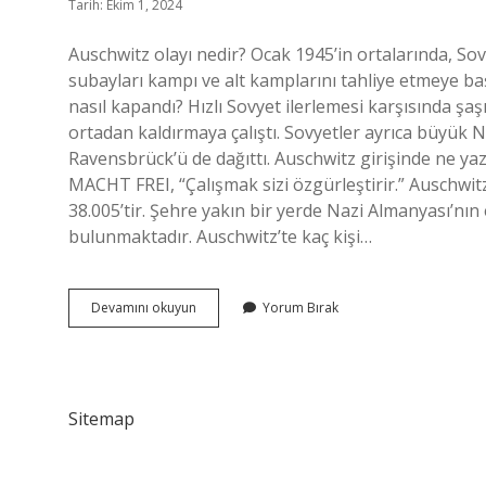
Tarih: Ekim 1, 2024
Auschwitz olayı nedir? Ocak 1945’in ortalarında, So
subayları kampı ve alt kamplarını tahliye etmeye başl
nasıl kapandı? Hızlı Sovyet ilerlemesi karşısında şa
ortadan kaldırmaya çalıştı. Sovyetler ayrıca büyük
Ravensbrück’ü de dağıttı. Auschwitz girişinde ne ya
MACHT FREI, “Çalışmak sizi özgürleştirir.” Auschwitz
38.005’tir. Şehre yakın bir yerde Nazi Almanyası’n
bulunmaktadır. Auschwitz’te kaç kişi…
Auschwitz
Devamını okuyun
Yorum Bırak
De
Ne
Oldu
Sitemap