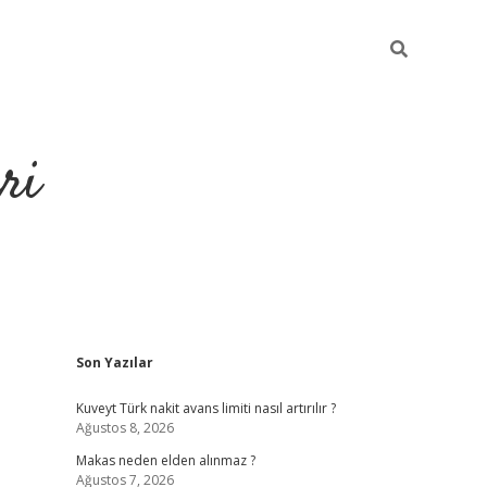
ri
Sidebar
Son Yazılar
https://hiltonbet-giris.com/
betexper i
Kuveyt Türk nakit avans limiti nasıl artırılır ?
Ağustos 8, 2026
Makas neden elden alınmaz ?
Ağustos 7, 2026