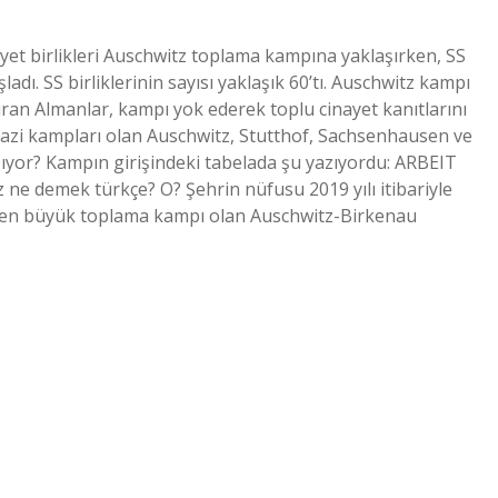
vyet birlikleri Auschwitz toplama kampına yaklaşırken, SS
adı. SS birliklerinin sayısı yaklaşık 60’tı. Auschwitz kampı
şıran Almanlar, kampı yok ederek toplu cinayet kanıtlarını
 Nazi kampları olan Auschwitz, Stutthof, Sachsenhausen ve
zıyor? Kampın girişindeki tabelada şu yazıyordu: ARBEIT
 ne demek türkçe? O? Şehrin nüfusu 2019 yılı itibariyle
ın en büyük toplama kampı olan Auschwitz-Birkenau