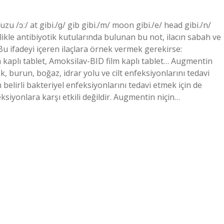
u /ɔː/ at gibi./ɡ/ gib gibi./m/ moon gibi./e/ head gibi./n/
llikle antibiyotik kutularında bulunan bu not, ilacın sabah ve
 Bu ifadeyi içeren ilaçlara örnek vermek gerekirse:
 kaplı tablet, Amoksilav-BID film kaplı tablet… Augmentin
 burun, boğaz, idrar yolu ve cilt enfeksiyonlarını tedavi
n belirli bakteriyel enfeksiyonlarını tedavi etmek için de
feksiyonlara karşı etkili değildir. Augmentin niçin…