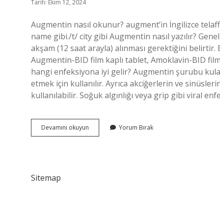
Tarih: Ekim 12, 2024
Augmentin nasıl okunur? augment’in İngilizce telaffuz
name gibi./t/ city gibi Augmentin nasıl yazılır? Gene
akşam (12 saat arayla) alınması gerektiğini belirtir.
Augmentin-BID film kaplı tablet, Amoklavin-BID film
hangi enfeksiyona iyi gelir? Augmentin şurubu kulak,
etmek için kullanılır. Ayrıca akciğerlerin ve sinüsleri
kullanılabilir. Soğuk algınlığı veya grip gibi viral en
Augmentin
Devamını okuyun
Yorum Bırak
Nasıl
Telaffuz
Edilir
Sitemap