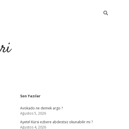
ri
Sidebar
Son Yazılar
https://hiltonbet-giris.com/
betexper i
Avokado ne demek argo ?
Ağustos 5, 2026
Ayetel Kürsi ezbere abdestsiz okunabilir mi ?
Ağustos 4, 2026