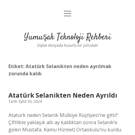
menüyü
Anasayfa
aç
Gizlilik Politikası
Yumuşak Teknoloji Rehberi
Yasal Uyarı
Dijital dünyada huzurlu bir yolculuk!
Hakkımızda
Etiket:
Atatürk Selanikten neden ayrılmak
zorunda kaldı
Atatürk Selanikten Neden Ayrıldı
Tarih: Eylül 30, 2024
Atatürk neden Selanik Mülkiye Rüştiyesi’ne gitti?
Çiftlikte yaklaşık altı ay kaldıktan sonra Selanik’e
gelen Mustafa, Kamu Hizmeti Ortaokulu’nu kurdu.