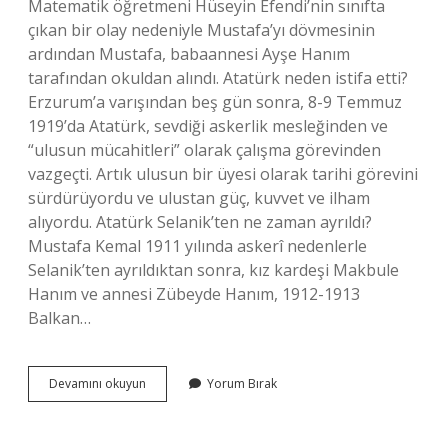
Matematik öğretmeni Hüseyin Efendi’nin sınıfta
çıkan bir olay nedeniyle Mustafa’yı dövmesinin
ardından Mustafa, babaannesi Ayşe Hanım
tarafından okuldan alındı. Atatürk neden istifa etti?
Erzurum’a varışından beş gün sonra, 8-9 Temmuz
1919’da Atatürk, sevdiği askerlik mesleğinden ve
“ulusun mücahitleri” olarak çalışma görevinden
vazgeçti. Artık ulusun bir üyesi olarak tarihi görevini
sürdürüyordu ve ulustan güç, kuvvet ve ilham
alıyordu. Atatürk Selanik’ten ne zaman ayrıldı?
Mustafa Kemal 1911 yılında askerî nedenlerle
Selanik’ten ayrıldıktan sonra, kız kardeşi Makbule
Hanım ve annesi Zübeyde Hanım, 1912-1913
Balkan…
Atatürk
Devamını okuyun
Yorum Bırak
Selanikten
Neden
Ayrıldı