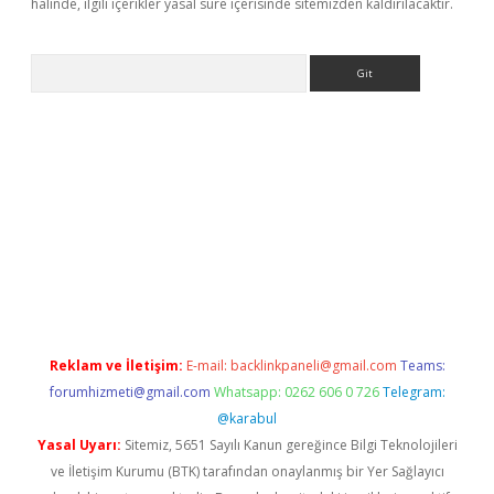
halinde, ilgili içerikler yasal süre içerisinde sitemizden kaldırılacaktır.
Arama
etexper indir
elexbetgiris.org
Reklam ve İletişim:
E-mail:
backlinkpaneli@gmail.com
Teams:
forumhizmeti@gmail.com
Whatsapp: 0262 606 0 726
Telegram:
@karabul
Yasal Uyarı:
Sitemiz, 5651 Sayılı Kanun gereğince Bilgi Teknolojileri
ve İletişim Kurumu (BTK) tarafından onaylanmış bir Yer Sağlayıcı