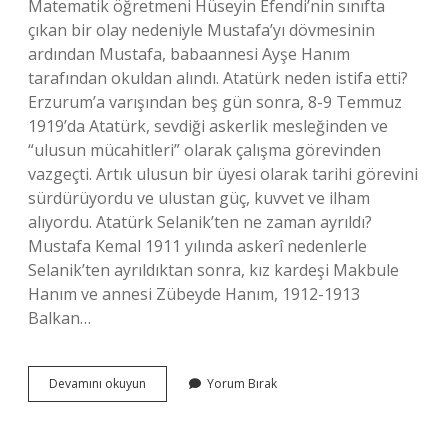
Matematik öğretmeni Hüseyin Efendi’nin sınıfta
çıkan bir olay nedeniyle Mustafa’yı dövmesinin
ardından Mustafa, babaannesi Ayşe Hanım
tarafından okuldan alındı. Atatürk neden istifa etti?
Erzurum’a varışından beş gün sonra, 8-9 Temmuz
1919’da Atatürk, sevdiği askerlik mesleğinden ve
“ulusun mücahitleri” olarak çalışma görevinden
vazgeçti. Artık ulusun bir üyesi olarak tarihi görevini
sürdürüyordu ve ulustan güç, kuvvet ve ilham
alıyordu. Atatürk Selanik’ten ne zaman ayrıldı?
Mustafa Kemal 1911 yılında askerî nedenlerle
Selanik’ten ayrıldıktan sonra, kız kardeşi Makbule
Hanım ve annesi Zübeyde Hanım, 1912-1913
Balkan…
Atatürk
Devamını okuyun
Yorum Bırak
Selanikten
Neden
Ayrıldı