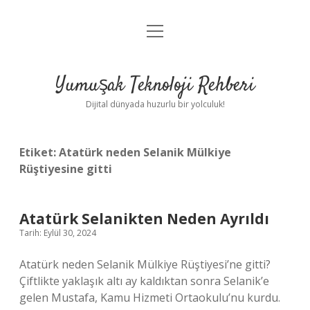
menüyü
Anasayfa
aç
Gizlilik Politikası
Yumuşak Teknoloji Rehberi
Yasal Uyarı
Dijital dünyada huzurlu bir yolculuk!
Hakkımızda
Etiket:
Atatürk neden Selanik Mülkiye
Rüştiyesine gitti
Atatürk Selanikten Neden Ayrıldı
Tarih: Eylül 30, 2024
Atatürk neden Selanik Mülkiye Rüştiyesi’ne gitti?
Çiftlikte yaklaşık altı ay kaldıktan sonra Selanik’e
gelen Mustafa, Kamu Hizmeti Ortaokulu’nu kurdu.