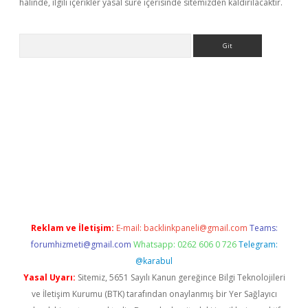
halinde, ilgili içerikler yasal süre içerisinde sitemizden kaldırılacaktır.
Arama
etexper indir
elexbetgiris.org
Reklam ve İletişim:
E-mail:
backlinkpaneli@gmail.com
Teams:
forumhizmeti@gmail.com
Whatsapp: 0262 606 0 726
Telegram:
@karabul
Yasal Uyarı:
Sitemiz, 5651 Sayılı Kanun gereğince Bilgi Teknolojileri
ve İletişim Kurumu (BTK) tarafından onaylanmış bir Yer Sağlayıcı