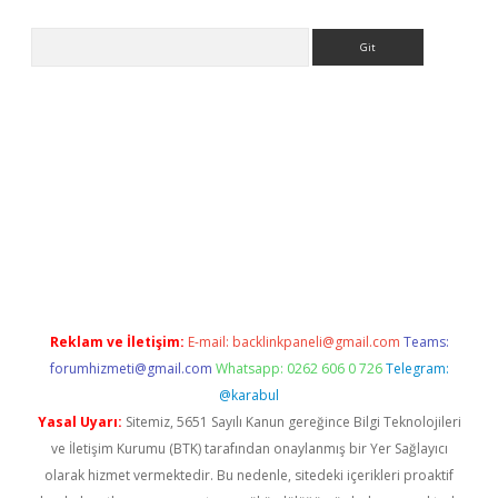
Arama
etexper indir
elexbetgiris.org
Reklam ve İletişim:
E-mail:
backlinkpaneli@gmail.com
Teams:
forumhizmeti@gmail.com
Whatsapp: 0262 606 0 726
Telegram:
@karabul
Yasal Uyarı:
Sitemiz, 5651 Sayılı Kanun gereğince Bilgi Teknolojileri
ve İletişim Kurumu (BTK) tarafından onaylanmış bir Yer Sağlayıcı
olarak hizmet vermektedir. Bu nedenle, sitedeki içerikleri proaktif