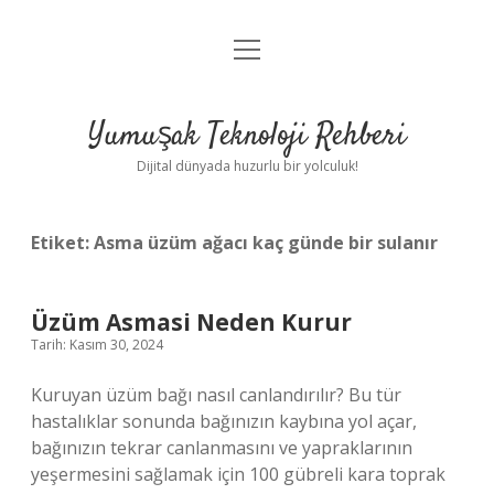
menüyü
Anasayfa
aç
Gizlilik Politikası
Yumuşak Teknoloji Rehberi
Yasal Uyarı
Dijital dünyada huzurlu bir yolculuk!
Hakkımızda
Etiket:
Asma üzüm ağacı kaç günde bir sulanır
Üzüm Asmasi Neden Kurur
Tarih: Kasım 30, 2024
Kuruyan üzüm bağı nasıl canlandırılır? Bu tür
hastalıklar sonunda bağınızın kaybına yol açar,
bağınızın tekrar canlanmasını ve yapraklarının
yeşermesini sağlamak için 100 gübreli kara toprak