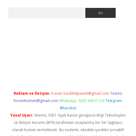
Arama
ris.com/
betexper indir
elexbetgiris.org
Reklam ve İletişim:
E-mail:
backlinkpaneli@gmail.com
Teams:
forumhizmeti@gmail.com
Whatsapp: 0262 606 0 726
Telegram:
@karabul
Yasal Uyarı:
Sitemiz, 5651 Sayılı Kanun gereğince Bilgi Teknolojileri
ve İletişim Kurumu (BTK) tarafından onaylanmış bir Yer Sağlayıcı
olarak hizmet vermektedir. Bu nedenle, sitedeki içerikleri proaktif