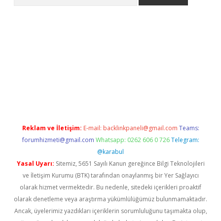
texper indir
elexbetgiris.org
Reklam ve İletişim:
E-mail:
backlinkpaneli@gmail.com
Teams:
forumhizmeti@gmail.com
Whatsapp: 0262 606 0 726
Telegram:
@karabul
Yasal Uyarı:
Sitemiz, 5651 Sayılı Kanun gereğince Bilgi Teknolojileri
ve İletişim Kurumu (BTK) tarafından onaylanmış bir Yer Sağlayıcı
olarak hizmet vermektedir. Bu nedenle, sitedeki içerikleri proaktif
olarak denetleme veya araştırma yükümlülüğümüz bulunmamaktadır.
Ancak, üyelerimiz yazdıkları içeriklerin sorumluluğunu taşımakta olup,