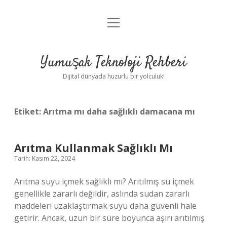
menüyü
Anasayfa
aç
Gizlilik Politikası
Yumuşak Teknoloji Rehberi
Yasal Uyarı
Dijital dünyada huzurlu bir yolculuk!
Hakkımızda
Etiket:
Arıtma mı daha sağlıklı damacana mı
Arıtma Kullanmak Sağlıklı Mı
Tarih: Kasım 22, 2024
Arıtma suyu içmek sağlıklı mı? Arıtılmış su içmek
genellikle zararlı değildir, aslında sudan zararlı
maddeleri uzaklaştırmak suyu daha güvenli hale
getirir. Ancak, uzun bir süre boyunca aşırı arıtılmış