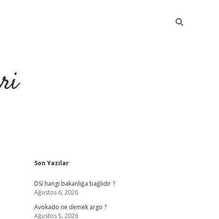
ri
Sidebar
Son Yazılar
https://hiltonbet-giris.com/
betexper i
DSİ hangi bakanlığa bağlıdır ?
Ağustos 6, 2026
Avokado ne demek argo ?
Ağustos 5, 2026