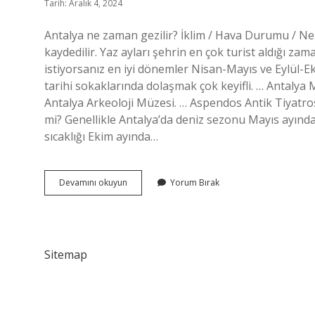
Tarih: Aralık 4, 2024
Antalya ne zaman gezilir? İklim / Hava Durumu / Ne 
kaydedilir. Yaz ayları şehrin en çok turist aldığı zam
istiyorsanız en iyi dönemler Nisan-Mayıs ve Eylül-Eki
tarihi sokaklarında dolaşmak çok keyifli. … Antalya M
Antalya Arkeoloji Müzesi. … Aspendos Antik Tiyatrosu
mi? Genellikle Antalya’da deniz sezonu Mayıs ayında
sıcaklığı Ekim ayında…
Antalyayı
Devamını okuyun
Yorum Bırak
Gezmek
Için
Kaç
Gün
Gerekli
Sitemap