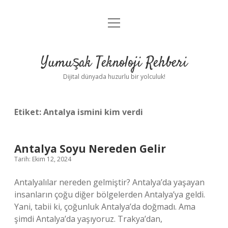
menüyü
Anasayfa
aç
Gizlilik Politikası
Yumuşak Teknoloji Rehberi
Yasal Uyarı
Dijital dünyada huzurlu bir yolculuk!
Hakkımızda
Etiket:
Antalya ismini kim verdi
Antalya Soyu Nereden Gelir
Tarih: Ekim 12, 2024
Antalyalılar nereden gelmiştir? Antalya’da yaşayan
insanların çoğu diğer bölgelerden Antalya’ya geldi.
Yani, tabii ki, çoğunluk Antalya’da doğmadı. Ama
şimdi Antalya’da yaşıyoruz. Trakya’dan,