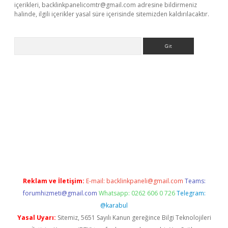
içerikleri,
backlinkpanelicomtr@gmail.com
adresine bildirmeniz
halinde, ilgili içerikler yasal süre içerisinde sitemizden kaldırılacaktır.
Arama
etexper indir
elexbetgiris.org
Reklam ve İletişim:
E-mail:
backlinkpaneli@gmail.com
Teams:
forumhizmeti@gmail.com
Whatsapp: 0262 606 0 726
Telegram:
@karabul
Yasal Uyarı:
Sitemiz, 5651 Sayılı Kanun gereğince Bilgi Teknolojileri