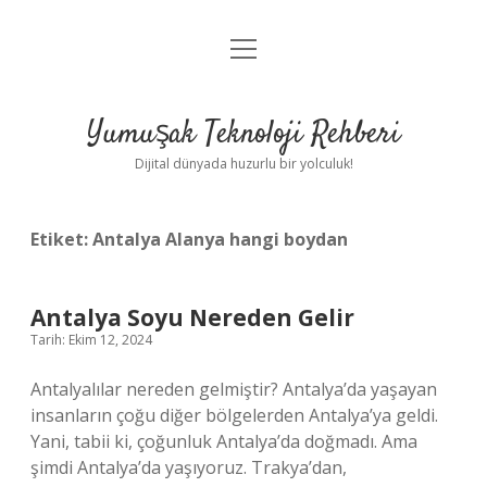
menüyü
Anasayfa
aç
Gizlilik Politikası
Yumuşak Teknoloji Rehberi
Yasal Uyarı
Dijital dünyada huzurlu bir yolculuk!
Hakkımızda
Etiket:
Antalya Alanya hangi boydan
Antalya Soyu Nereden Gelir
Tarih: Ekim 12, 2024
Antalyalılar nereden gelmiştir? Antalya’da yaşayan
insanların çoğu diğer bölgelerden Antalya’ya geldi.
Yani, tabii ki, çoğunluk Antalya’da doğmadı. Ama
şimdi Antalya’da yaşıyoruz. Trakya’dan,