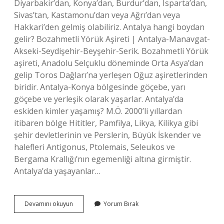
Diyarbakir’dan, Konya’dan, Burdur’dan, Isparta’dan,
Sivas’tan, Kastamonu’dan veya Ağrı’dan veya
Hakkari’den gelmiş olabiliriz. Antalya hangi boydan
gelir? Bozahmetli Yörük Aşireti | Antalya-Manavgat-
Akseki-Seydişehir-Beyşehir-Serik. Bozahmetli Yörük
aşireti, Anadolu Selçuklu döneminde Orta Asya’dan
gelip Toros Dağları’na yerleşen Oğuz aşiretlerinden
biridir. Antalya-Konya bölgesinde göçebe, yarı
göçebe ve yerleşik olarak yaşarlar. Antalya’da
eskiden kimler yaşamış? M.Ö. 2000’li yıllardan
itibaren bölge Hititler, Pamfilya, Likya, Kilikya gibi
şehir devletlerinin ve Perslerin, Büyük İskender ve
halefleri Antigonus, Ptolemais, Seleukos ve
Bergama Krallığı’nın egemenliği altına girmiştir.
Antalya’da yaşayanlar…
Antalya
Devamını okuyun
Yorum Bırak
Soyu
Nereden