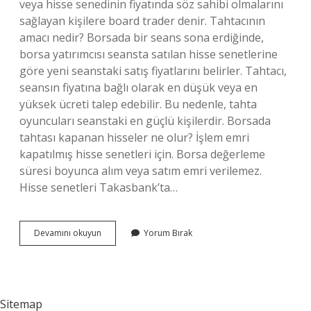
veya hisse senedinin fiyatında söz sahibi olmalarını
sağlayan kişilere board trader denir. Tahtacının
amacı nedir? Borsada bir seans sona erdiğinde,
borsa yatırımcısı seansta satılan hisse senetlerine
göre yeni seanstaki satış fiyatlarını belirler. Tahtacı,
seansın fiyatına bağlı olarak en düşük veya en
yüksek ücreti talep edebilir. Bu nedenle, tahta
oyuncuları seanstaki en güçlü kişilerdir. Borsada
tahtası kapanan hisseler ne olur? İşlem emri
kapatılmış hisse senetleri için. Borsa değerleme
süresi boyunca alım veya satım emri verilemez.
Hisse senetleri Takasbank’ta…
Tahtacı
Devamını okuyun
Yorum Bırak
Bir
Hisseyi
Nasıl
Yükseltir
Sitemap