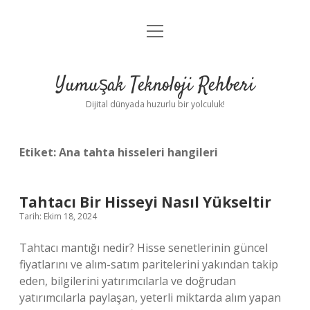
menüyü
Anasayfa
aç
Gizlilik Politikası
Yumuşak Teknoloji Rehberi
Yasal Uyarı
Dijital dünyada huzurlu bir yolculuk!
Hakkımızda
Etiket:
Ana tahta hisseleri hangileri
Tahtacı Bir Hisseyi Nasıl Yükseltir
Tarih: Ekim 18, 2024
Tahtacı mantığı nedir? Hisse senetlerinin güncel
fiyatlarını ve alım-satım paritelerini yakından takip
eden, bilgilerini yatırımcılarla ve doğrudan
yatırımcılarla paylaşan, yeterli miktarda alım yapan