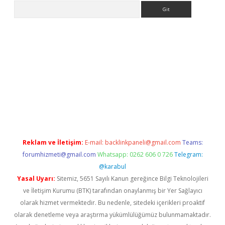
Arama
texper indir
elexbetgiris.org
Reklam ve İletişim:
E-mail:
backlinkpaneli@gmail.com
Teams:
forumhizmeti@gmail.com
Whatsapp: 0262 606 0 726
Telegram:
@karabul
Yasal Uyarı:
Sitemiz, 5651 Sayılı Kanun gereğince Bilgi Teknolojileri
ve İletişim Kurumu (BTK) tarafından onaylanmış bir Yer Sağlayıcı
olarak hizmet vermektedir. Bu nedenle, sitedeki içerikleri proaktif
olarak denetleme veya araştırma yükümlülüğümüz bulunmamaktadır.