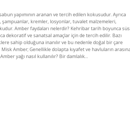
 sabun yapımının aranan ve tercih edilen kokusudur. Ayrıca
r, şampuanlar, kremler, losyonlar, tuvalet malzemeleri,
kokudur. Amber faydaları nelerdir? Kehribar tarih boyunca süs
a dekoratif ve sanatsal amaçlar için de tercih edilir. Bazı
iklere sahip olduğuna inanılır ve bu nedenle doğal bir çare
ır? Misk Amber; Genellikle dolapta kıyafet ve havluların arasın
. Amber yağı nasıl kullanılır? Bir damlalık…