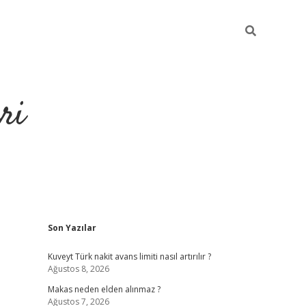
ri
Sidebar
Son Yazılar
https://hiltonbet-giris.com/
betexper 
Kuveyt Türk nakit avans limiti nasıl artırılır ?
Ağustos 8, 2026
Makas neden elden alınmaz ?
Ağustos 7, 2026