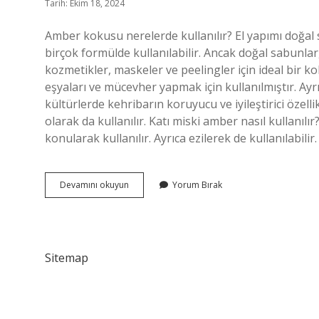
Tarih: Ekim 18, 2024
Amber kokusu nerelerde kullanılır? El yapımı doğal
birçok formülde kullanılabilir. Ancak doğal sabunla
kozmetikler, maskeler ve peelingler için ideal bir 
eşyaları ve mücevher yapmak için kullanılmıştır. Ayrıc
kültürlerde kehribarın koruyucu ve iyileştirici özell
olarak da kullanılır. Katı miski amber nasıl kullanıl
konularak kullanılır. Ayrıca ezilerek de kullanılabilir
Amber
Devamını okuyun
Yorum Bırak
Ile
Ne
Yapılır
Sitemap