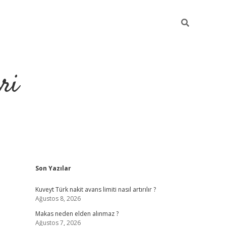
ri
Sidebar
Son Yazılar
https://hiltonbet-giris.com/
betexper 
Kuveyt Türk nakit avans limiti nasıl artırılır ?
Ağustos 8, 2026
Makas neden elden alınmaz ?
Ağustos 7, 2026