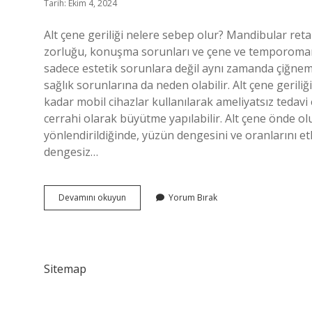
Tarih: Ekim 4, 2024
Alt çene geriliği nelere sebep olur? Mandibular ret
zorluğu, konuşma sorunları ve çene ve temporomand
sadece estetik sorunlara değil aynı zamanda çiğne
sağlık sorunlarına da neden olabilir. Alt çene geriliği
kadar mobil cihazlar kullanılarak ameliyatsız teda
cerrahi olarak büyütme yapılabilir. Alt çene önde ol
yönlendirildiğinde, yüzün dengesini ve oranlarını et
dengesiz…
Alt
Devamını okuyun
Yorum Bırak
Çene
Geriliği
Ne
Gibi
Sorunlara
Sitemap
Yol
Açar