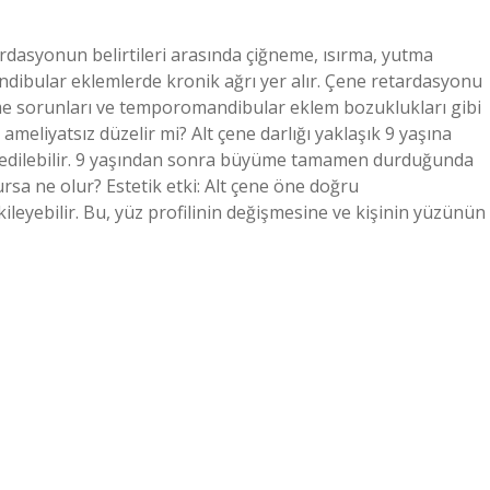
ardasyonun belirtileri arasında çiğneme, ısırma, yutma
ibular eklemlerde kronik ağrı yer alır. Çene retardasyonu
me sorunları ve temporomandibular eklem bozuklukları gibi
 ameliyatsız düzelir mi? Alt çene darlığı yaklaşık 9 yaşına
vi edilebilir. 9 yaşından sonra büyüme tamamen durduğunda
ursa ne olur? Estetik etki: Alt çene öne doğru
kileyebilir. Bu, yüz profilinin değişmesine ve kişinin yüzünün