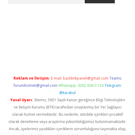
etexper indir
elexbetgiris.org
Reklam ve İletişim:
E-mail:
backlinkpaneli@gmail.com
Teams:
forumhizmeti@gmail.com
Whatsapp: 0262 606 0 726
Telegram:
@karabul
Yasal Uyarı:
Sitemiz, 5651 Sayılı Kanun gereğince Bilgi Teknolojileri
ve İletişim Kurumu (BTK) tarafından onaylanmış bir Yer Sağlayıcı
olarak hizmet vermektedir. Bu nedenle, sitedeki içerikleri proaktif
olarak denetleme veya araştırma yükümlülüğümüz bulunmamaktadır.
Ancak, üyelerimiz yazdıkları içeriklerin sorumluluğunu taşımakta olup,