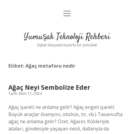
menüyü
Anasayfa
aç
Gizlilik Politikası
Yumuşak Teknoloji Rehberi
Yasal Uyarı
Dijital dünyada huzurlu bir yolculuk!
Hakkımızda
Etiket:
Ağaç metaforu nedir
Ağaç Neyi Sembolize Eder
Tarih: Ekim 17, 2024
Ağaç işareti ne anlama gelir? Ağaç engeli işareti:
Büyük araçlar (kamyon, otobüs, tır, vb.) Tasavvufta
ağaç ne anlama gelir? Özet. Ağacın; Kökleriyle
ataları, gövdesiyle yaşayan nesli, dallarıyla da