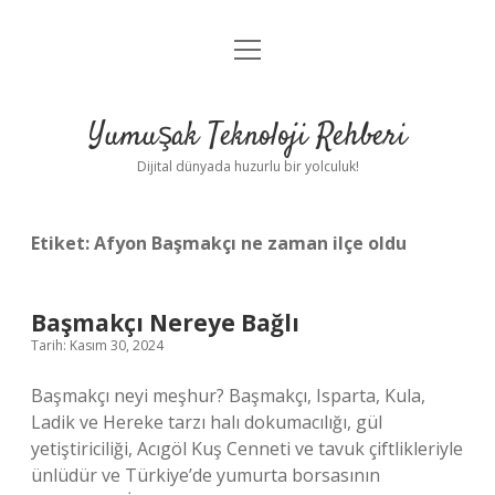
menüyü
Anasayfa
aç
Gizlilik Politikası
Yumuşak Teknoloji Rehberi
Yasal Uyarı
Dijital dünyada huzurlu bir yolculuk!
Hakkımızda
Etiket:
Afyon Başmakçı ne zaman ilçe oldu
Başmakçı Nereye Bağlı
Tarih: Kasım 30, 2024
Başmakçı neyi meşhur? Başmakçı, Isparta, Kula,
Ladik ve Hereke tarzı halı dokumacılığı, gül
yetiştiriciliği, Acıgöl Kuş Cenneti ve tavuk çiftlikleriyle
ünlüdür ve Türkiye’de yumurta borsasının