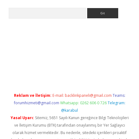
Arama
etexper indir
elexbetgiris.org
Reklam ve İletişim:
E-mail:
backlinkpaneli@gmail.com
Teams:
forumhizmeti@gmail.com
Whatsapp: 0262 606 0 726
Telegram:
@karabul
Yasal Uyarı:
Sitemiz, 5651 Sayılı Kanun gereğince Bilgi Teknolojileri
ve İletişim Kurumu (BTK) tarafından onaylanmış bir Yer Sağlayıcı
olarak hizmet vermektedir. Bu nedenle, sitedeki içerikleri proaktif