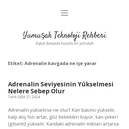
menüyü
Anasayfa
aç
Gizlilik Politikası
Yumuşak Teknoloji Rehberi
Yasal Uyarı
Dijital dünyada huzurlu bir yolculuk!
Hakkımızda
Etiket:
Adrenalin kavgada ne işe yarar
Adrenalin Seviyesinin Yükselmesi
Nelere Sebep Olur
Tarih: Eylül 27, 2024
Adrenalin yükselirse ne olur? Kan basıncı yükselir,
kalp atış hızı artar, göz bebekleri büyür, kan şekeri
(glisemi) yükselir. Kandaki adrenalin miktarı artarsa