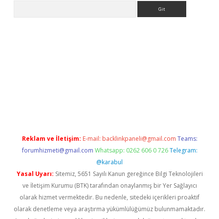
Arama
etexper indir
elexbetgiris.org
Reklam ve İletişim:
E-mail:
backlinkpaneli@gmail.com
Teams:
forumhizmeti@gmail.com
Whatsapp: 0262 606 0 726
Telegram:
@karabul
Yasal Uyarı:
Sitemiz, 5651 Sayılı Kanun gereğince Bilgi Teknolojileri
ve İletişim Kurumu (BTK) tarafından onaylanmış bir Yer Sağlayıcı
olarak hizmet vermektedir. Bu nedenle, sitedeki içerikleri proaktif
olarak denetleme veya araştırma yükümlülüğümüz bulunmamaktadır.