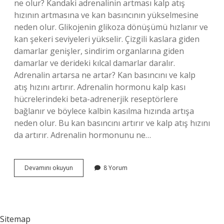
ne olur? Kandaki adrenalinin artması kalp atış
hızının artmasına ve kan basıncının yükselmesine
neden olur. Glikojenin glikoza dönüşümü hızlanır ve
kan şekeri seviyeleri yükselir. Çizgili kaslara giden
damarlar genişler, sindirim organlarına giden
damarlar ve derideki kılcal damarlar daralır.
Adrenalin artarsa ne artar? Kan basıncını ve kalp
atış hızını artırır. Adrenalin hormonu kalp kası
hücrelerindeki beta-adrenerjik reseptörlere
bağlanır ve böylece kalbin kasılma hızında artışa
neden olur. Bu kan basıncını artırır ve kalp atış hızını
da artırır. Adrenalin hormonunu ne…
Adrenalin
Devamını okuyun
8 Yorum
Seviyesinin
Yükselmesi
Nelere
Sebep
Olur
Sitemap