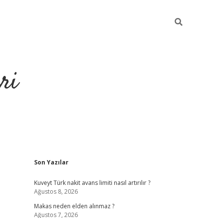
ri
Sidebar
Son Yazılar
https://hiltonbet-giris.com/
betexper i
Kuveyt Türk nakit avans limiti nasıl artırılır ?
Ağustos 8, 2026
Makas neden elden alınmaz ?
Ağustos 7, 2026