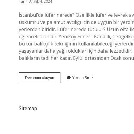
Tarih: Aralık 4, 2024
İstanbul’da lüfer nerede? Özellikle lüfer ve levrek 
uskumru ve palamut avcılığı için de uygun bir yerdir.
yerlerden biridir. Lüfer nerede tutulur? Uzun olta ile 
eğlenceli olanıdır. Yeniköy Feneri, Kandilli, Çengel
bu tür balıkçılık tekniğinin kullanılabileceği yerle
yaşayanlar daha yağlı oldukları için daha lezzetlid
balıkların tadı harikadır. Eylül ortasından Ocak so
Istanbulda
Devamını okuyun
Yorum Bırak
Lüfer
Nerede
Tutulur
Sitemap